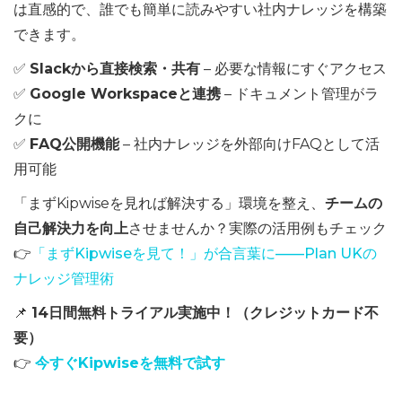
は直感的で、誰でも簡単に読みやすい社内ナレッジを構築
できます。
✅
Slackから直接検索・共有
– 必要な情報にすぐアクセス
✅
Google Workspaceと連携
– ドキュメント管理がラ
クに
✅
FAQ公開機能
– 社内ナレッジを外部向けFAQとして活
用可能
「まずKipwiseを見れば解決する」環境を整え、
チームの
自己解決力を向上
させませんか？実際の活用例もチェック
👉
「まずKipwiseを見て！」が合言葉に——Plan UKの
ナレッジ管理術
📌
14日間無料トライアル実施中！（クレジットカード不
要）
👉
今すぐKipwiseを無料で試す