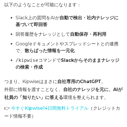
以下のようなことが可能になります：
Slack上の質問をAIが
自動で検出・社内ナレッジに
基づいて即回答
回答履歴をナレッジとして
自動保存・再利用
Googleドキュメントやスプレッドシートとの連携
で、
散らばった情報を一元化
/kipwise
コマンドで
Slackからそのままナレッジ
の検索・作成
つまり、Kipwiseはまさに
自社専用のChatGPT
。
外部に情報を渡すことなく、
自社のナレッジを元に、AIが
社員の「知りたい」に答える
環境を整えられます。
👉
今すぐKipwise14日間無料トライアル
（クレジットカ
ード情報不要）