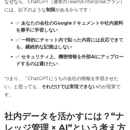
なぜなら、ChatGPT（通常のTeam/Enterpriseプラン）
には、以下のような
制限
があるからです：
✅
あなたの会社のGoogleドキュメントや社内資料
を勝手に学習しない
✅
一時的にチャット内で貼った内容には反応できて
も、継続的な記憶はしない
✅
セキュリティ上、機密情報を外部AIにアップロー
ドするのは避けたい
つまり、「ChatGPTにうちの会社の情報を学習させた
い」と思っても、
それだけでは実現できない
のが現実で
す。
社内データを活かすには？“ナ
レッジ管理 × AI”という考え方